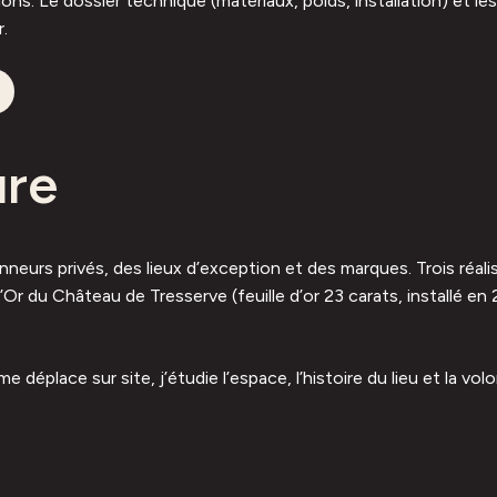
ons. Le dossier technique (matériaux, poids, installation) et le
r.
ure
neurs privés, des lieux d’exception et des marques. Trois réali
r du Château de Tresserve (feuille d’or 23 carats, installé en
éplace sur site, j’étudie l’espace, l’histoire du lieu et la vol