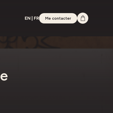
EN
|
FR
Me contacter
re