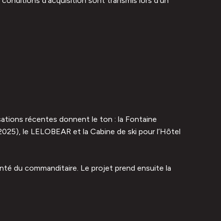
s conditions d’acquisition sont transmis lors d’un
sations récentes donnent le ton : la Fontaine
 2025), le LELOBEAR et la Cabine de ski pour l’Hôtel
onté du commanditaire. Le projet prend ensuite la