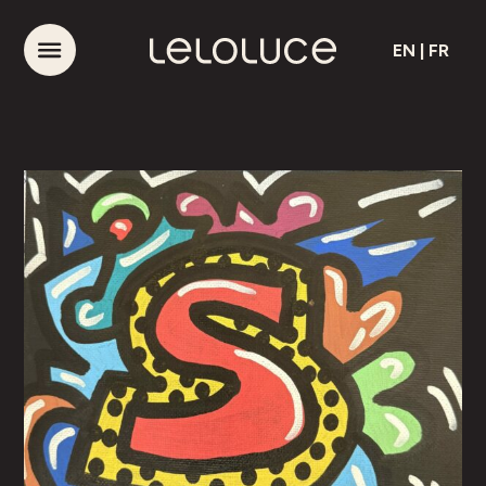
EN
|
FR