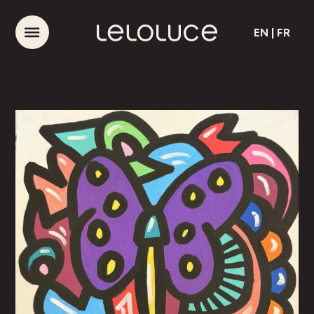
EN
|
FR