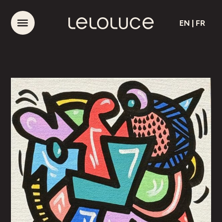
EN
|
FR